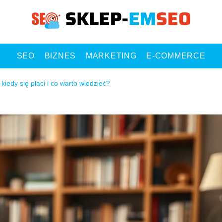
SEO
BIZNES
MARKETING
E-COMMERCE
iedy się płaci i co warto wiedzieć?