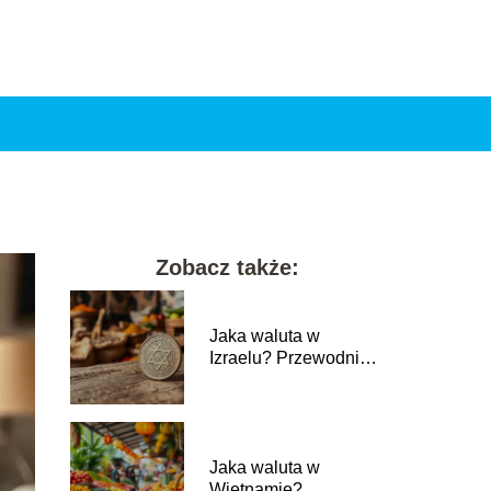
Zobacz także:
Jaka waluta w
Izraelu? Przewodnik
po nowym szeklu
izraelskim
Jaka waluta w
Wietnamie?