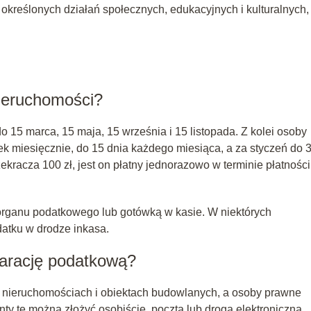
określonych działań społecznych, edukacyjnych i kulturalnych,
nieruchomości?
o 15 marca, 15 maja, 15 września i 15 listopada. Z kolei osoby
ek miesięcznie, do 15 dnia każdego miesiąca, a za styczeń do 
ekracza 100 zł, jest on płatny jednorazowo w terminie płatności
rganu podatkowego lub gotówką w kasie. W niektórych
datku w drodze inkasa.
larację podatkową?
o nieruchomościach i obiektach budowlanych, a osoby prawne
ty te można złożyć osobiście, pocztą lub drogą elektroniczną,