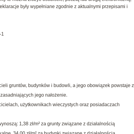
eklaracje były wypełniane zgodnie z aktualnymi przepisami i
-1
ieli gruntów, budynków i budowli, a jego obowiązek powstaje z
zasadniających jego nałożenie.
cielach, użytkownikach wieczystych oraz posiadaczach
noszą: 1,38 zł/m² za grunty związane z działalnością
alne, 34,00 zł/m² za budynki związane z działalnością