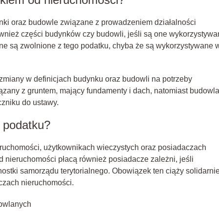
nki oraz budowle związane z prowadzeniem działalności
nież części budynków czy budowli, jeśli są one wykorzystyw
 rolne są zwolnione z tego podatku, chyba że są wykorzystywane 
zmiany w definicjach budynku oraz budowli na potrzeby
ązany z gruntem, mający fundamenty i dach, natomiast budowla
zniku do ustawy.
a podatku?
eruchomości, użytkownikach wieczystych oraz posiadaczach
nieruchomości płacą również posiadacze zależni, jeśli
stki samorządu terytorialnego. Obowiązek ten ciąży solidarni
czach nieruchomości.
dowlanych