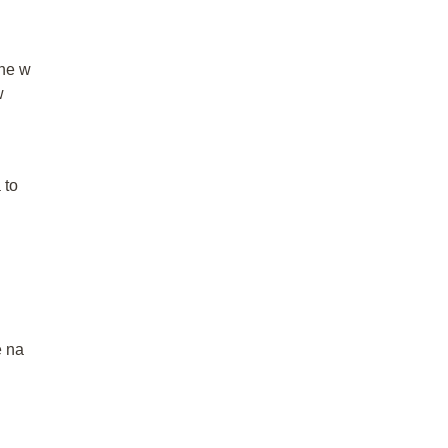
ane w
w
 to
e na