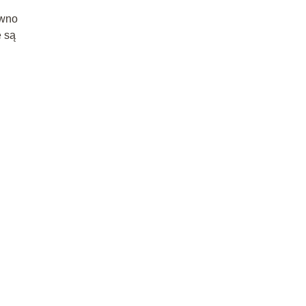
ówno
e są