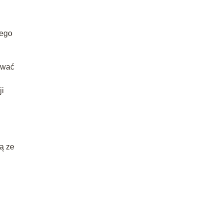
iego
ować
ji
ą ze