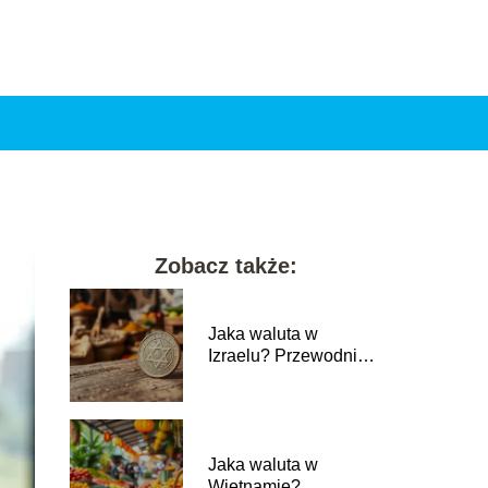
Zobacz także:
Jaka waluta w
Izraelu? Przewodnik
po nowym szeklu
izraelskim
Jaka waluta w
Wietnamie?