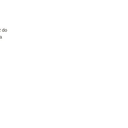
z do
a