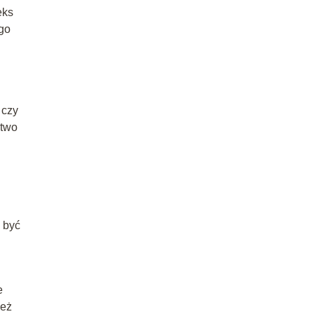
eks
ego
 czy
ctwo
 być
e
ież