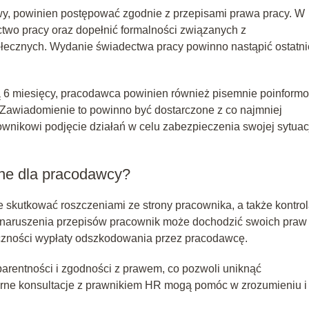
y, powinien postępować zgodnie z przepisami prawa pracy. W
wo pracy oraz dopełnić formalności związanych z
łecznych. Wydanie świadectwa pracy powinno nastąpić ostatn
ą 6 miesięcy, pracodawca powinien również pisemnie poinform
Zawiadomienie to powinno być dostarczone z co najmniej
nikowi podjęcie działań w celu zabezpieczenia swojej sytuac
ne dla pracodawcy?
skutkować roszczeniami ze strony pracownika, a także kontrol
u naruszenia przepisów pracownik może dochodzić swoich praw
czności wypłaty odszkodowania przez pracodawcę.
rentności i zgodności z prawem, co pozwoli uniknąć
larne konsultacje z prawnikiem HR mogą pomóc w zrozumieniu i