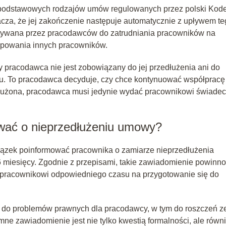
 podstawowych rodzajów umów regulowanych przez polski Kod
nacza, że jej zakończenie następuje automatycznie z upływem t
stywana przez pracodawców do zatrudniania pracowników na
tępowania innych pracowników.
y pracodawca nie jest zobowiązany do jej przedłużenia ani do
iu. To pracodawca decyduje, czy chce kontynuować współpracę
dłużona, pracodawca musi jedynie wydać pracownikowi świade
wać o nieprzedłużeniu umowy?
ązek poinformować pracownika o zamiarze nieprzedłużenia
6 miesięcy. Zgodnie z przepisami, takie zawiadomienie powinno
 pracownikowi odpowiedniego czasu na przygotowanie się do
do problemów prawnych dla pracodawcy, w tym do roszczeń z
ne zawiadomienie jest nie tylko kwestią formalności, ale równ