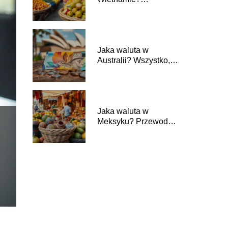
Przewodnik dla
turystów
Jaka waluta w
Australii? Wszystko,
co musisz wiedzieć
Jaka waluta w
Meksyku? Przewodnik
dla podróżujących