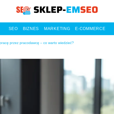
SEO
BIZNES
MARKETING
E-COMMERCE
pracę przez pracodawcę – co warto wiedzieć?