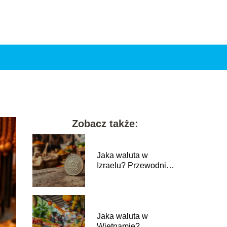
Zobacz także:
Jaka waluta w
Izraelu? Przewodnik
po nowym szeklu
izraelskim
Jaka waluta w
Wietnamie?