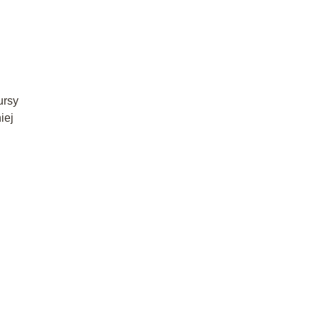
ursy
iej