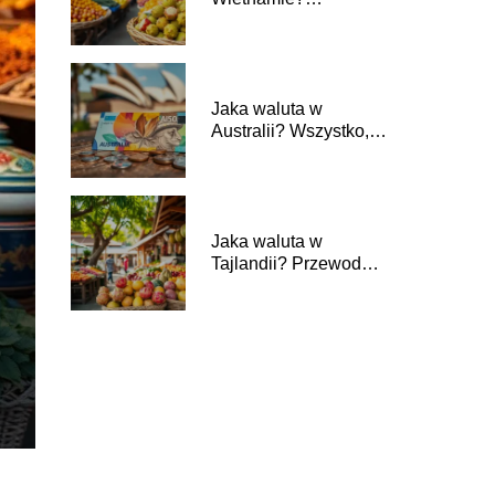
Przewodnik dla
turystów
Jaka waluta w
Australii? Wszystko,
co musisz wiedzieć
Jaka waluta w
Tajlandii? Przewodnik
dla turystów