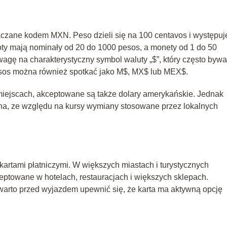
czane kodem MXN. Peso dzieli się na 100 centavos i występuj
oty mają nominały od 20 do 1000 pesos, a monety od 1 do 50
wagę na charakterystyczny symbol waluty „$”, który często bywa
sos można również spotkać jako M$, MX$ lub MEX$.
miejscach, akceptowane są także dolary amerykańskie. Jednak
lna, ze względu na kursy wymiany stosowane przez lokalnych
artami płatniczymi. W większych miastach i turystycznych
eptowane w hotelach, restauracjach i większych sklepach.
e warto przed wyjazdem upewnić się, że karta ma aktywną opcję