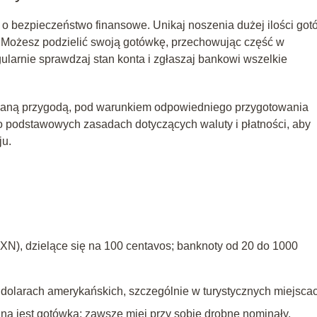
o bezpieczeństwo finansowe. Unikaj noszenia dużej ilości got
. Możesz podzielić swoją gotówkę, przechowując część w
gularnie sprawdzaj stan konta i zgłaszaj bankowi wszelkie
aną przygodą, pod warunkiem odpowiedniego przygotowania
o podstawowych zasadach dotyczących waluty i płatności, aby
ju.
N), dzielące się na 100 centavos; banknoty od 20 do 1000
w dolarach amerykańskich, szczególnie w turystycznych miejsca
a jest gotówka; zawsze miej przy sobie drobne nominały.