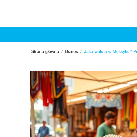
Strona główna
/
Biznes
/
Jaka waluta w Meksyku? P